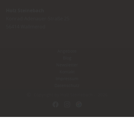
Holz Steinebach
Konrad-Adenauer-Straße 25
56414
Wallmerod
Angebote
Blog
Newsletter
Kontakt
Impressum
Datenschutz
Copyright by Holz Steinebach - 2026
In Kooperation mit dem