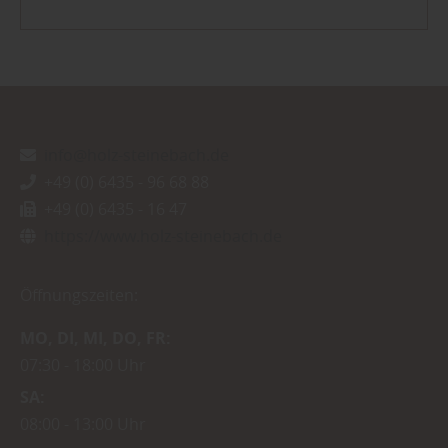
info@holz-steinebach.de
+49 (0) 6435 - 96 68 88
+49 (0) 6435 - 16 47
https://www.holz-steinebach.de
Öffnungszeiten:
MO
DI
MI
DO
FR
07:30
18:00 Uhr
SA
08:00
13:00 Uhr