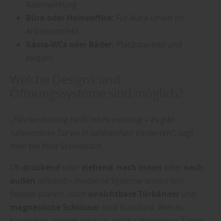
Raumwirkung
Büro oder Homeoffice:
Für klare Linien im
Arbeitsumfeld
Gäste-WCs oder Bäder:
Platzsparend und
elegant
Welche Designs und
Öffnungssysteme sind möglich?
„Flächenbündig heißt nicht eintönig – es gibt
rahmenlose Türen in zahlreichen Varianten“
, sagt
man bei Holz Steinebach.
Ob
drückend
oder
ziehend
,
nach innen
oder
nach
außen
öffnend – moderne Systeme lassen sich
flexibel planen. Auch
unsichtbare Türbänder
und
magnetische Schlösser
sind Standard. Wer es
besonders individuell mag, wählt rahmenlose Türen