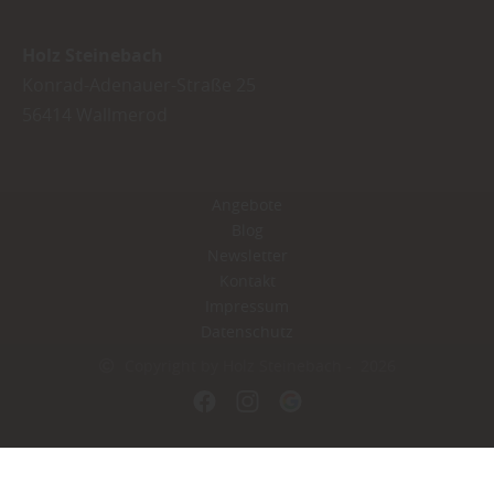
Holz Steinebach
Konrad-Adenauer-Straße 25
56414
Wallmerod
Angebote
Blog
Newsletter
Kontakt
Impressum
Datenschutz
Copyright by Holz Steinebach - 2026
In Kooperation mit dem