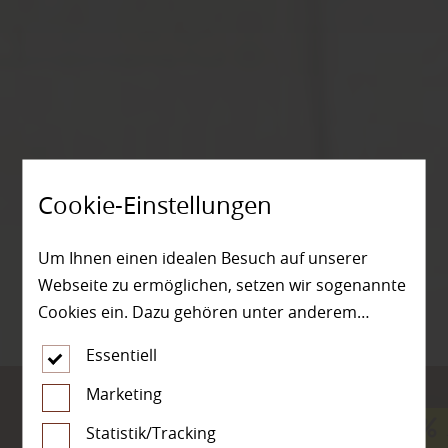
Cookie-Einstellungen
Um Ihnen einen idealen Besuch auf unserer
Webseite zu ermöglichen, setzen wir sogenannte
Cookies ein. Dazu gehören unter anderem
Cookies, die für die Steuerung und den
Essentiell
reibungslosen Betrieb unserer kommerziellen
Unternehmensseite notwendig sind. Zusätzlich
Marketing
verwenden wir Cookies zur anonymen Erhebung
Bodenbeläge von Holz
Statistik/Tracking
von Statistiken sowie solche, die zur Ausspielung