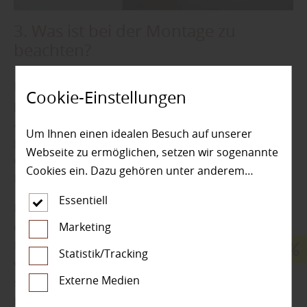
3. Was ist bei der Montage zu
beachten?
Holz Steinebach empfiehlt: Nicht jeder Türdrücker
Cookie-Einstellungen
passt zu jeder Tür, daher ist es wichtig, vor dem Kauf
auf die richtige Größe und Ausführung zu achten. „Es
Um Ihnen einen idealen Besuch auf unserer
gibt Türdrücker, die speziell für bestimmte Türarten
Webseite zu ermöglichen, setzen wir sogenannte
oder Schlosskästen ausgelegt sind“, erfährt man bei
Cookies ein. Dazu gehören unter anderem
Holz Steinebach aus Wallmerod.
Cookies, die für die Steuerung und den
Essentiell
reibungslosen Betrieb unserer kommerziellen
Daher sollte man vor der Entscheidung prüfen, ob
Unternehmensseite notwendig sind. Zusätzlich
Marketing
der Türdrücker kompatibel ist. Auch die Art der
verwenden wir Cookies zur anonymen Erhebung
Befestigung spielt eine Rolle: Wird der Türdrücker
Statistik/Tracking
von Statistiken sowie solche, die zur Ausspielung
verschraubt oder lediglich gesteckt? „Bei der Montage
Externe Medien
und Anzeige personalisierter Inhalte auch nach
sollte man auch die Ausrichtung des Drückers
dem Besuch unserer Webseite eingesetzt
beachten, insbesondere bei links- oder rechts