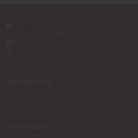
info@holz-steinebach.de
+49 (0) 6435 - 96 68 88
+49 (0) 6435 - 16 47
https://www.holz-steinebach.de
Öffnungszeiten:
MO
DI
MI
DO
FR
07:30
18:00 Uhr
SA
08:00
13:00 Uhr
Holz Steinebach
Konrad-Adenauer-Straße 25