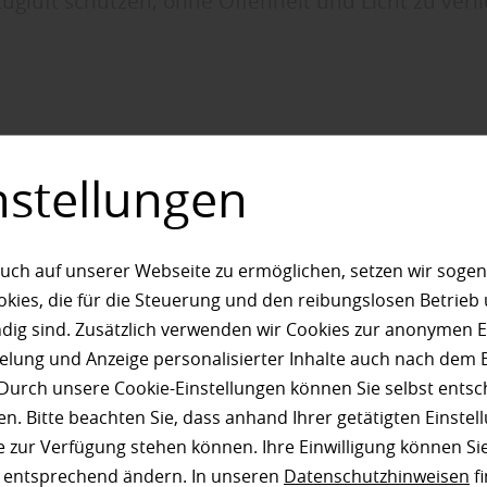
Zugluft schützen, ohne Offenheit und Licht zu verli
dschutz für die Terr
nstellungen
schützt sitzen, läng
ießen
uch auf unserer Webseite zu ermöglichen, setzen wir sogen
ies, die für die Steuerung und den reibungslosen Betrieb
g sind. Zusätzlich verwenden wir Cookies zur anonymen E
planter Windschutz erhöht den Komfort auf der Terrasse spü
pielung und Anzeige personalisierter Inhalte auch nach dem
 bei Holz Steinebach in Wallmerod. Gerade an offenen oder
Durch unsere Cookie-Einstellungen können Sie selbst entsc
gen Standorten kann Zugluft den Aufenthalt im Freien schnel
n. Bitte beachten Sie, dass anhand Ihrer getätigten Einstell
 machen. Mit passenden Zaun- und Sichtschutzelementen l
 zur Verfügung stehen können. Ihre Einwilligung können Sie
e effektiv vor Wind schützen, ohne Offenheit oder Licht ein
n entsprechend ändern. In unseren
Datenschutzhinweisen
fi