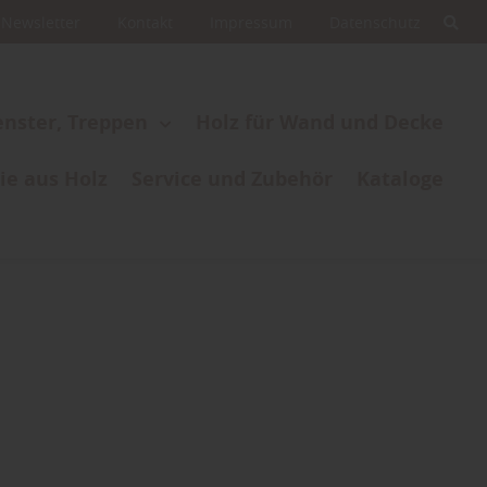
Newsletter
Kontakt
Impressum
Datenschutz
enster, Treppen
Holz für Wand und Decke
ie aus Holz
Service und Zubehör
Kataloge