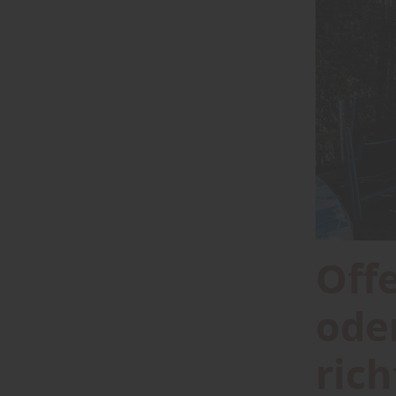
Off
ode
ric