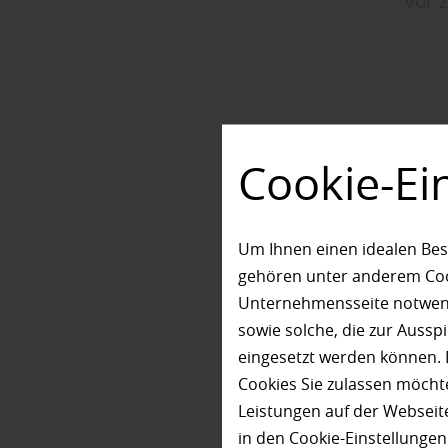
vor 
Win
Cookie-Ei
– ge
gen
Um Ihnen einen idealen Bes
gehören unter anderem Cook
Unternehmensseite notwendi
„Ein gut ge
sowie solche, die zur Auss
erfährt man
eingesetzt werden können. 
windanfälli
Cookies Sie zulassen möchte
ungemütlich
Leistungen auf der Webseite
die Terrass
in den Cookie-Einstellunge