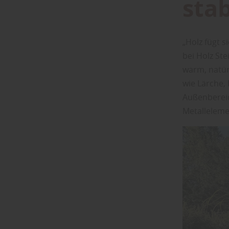
stab
„Holz fügt 
bei Holz St
warm, natürl
wie Lärche,
Außenbereic
Metalleleme