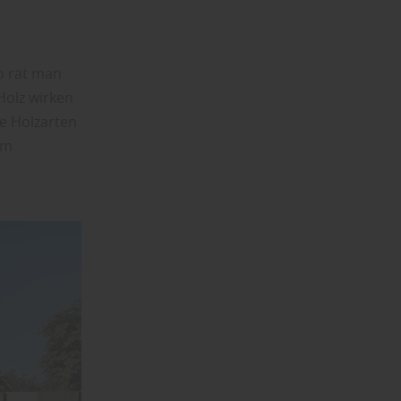
o rät man
Holz wirken
ge Holzarten
im