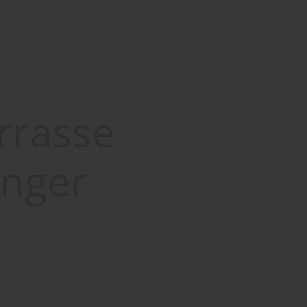
rrasse
änger