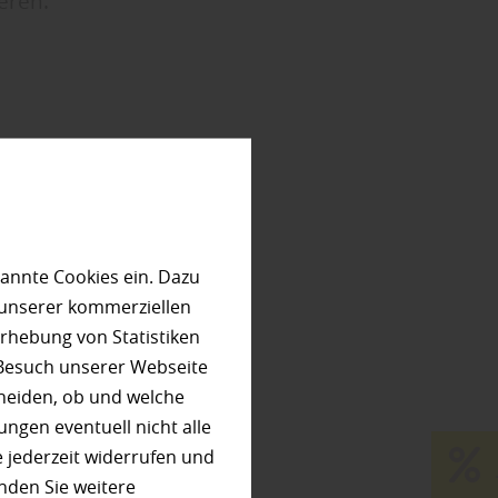
eren.
asse
er
annte Cookies ein. Dazu
 unserer kommerziellen
rhebung von Statistiken
rbar“, so
 Besuch unserer Webseite
heiden, ob und welche
l
ungen eventuell nicht alle
ässt sich
 jederzeit widerrufen und
zubüßen.
nden Sie weitere