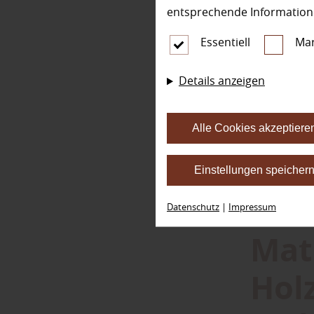
entsprechende Information
War
Essentiell
Mar
ist 
Details anzeigen
So weiß man
Alle Cookies akzeptiere
Sichtschutz 
Luftströmun
Einstellungen speicher
Terrasse. J
Bebauung kö
Datenschutz
|
Impressum
Mat
Holz