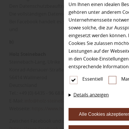
Um Ihnen einen idealen Bes
Den Datenschutzbeauftragten von Facebook erreichen 
gehören unter anderem Cook
Die vollständigen Datenschutzrichtlinien von Facebook
Unternehmensseite notwendi
Bei Facebook handelt es sich um den Plattformbetreib
sowie solche, die zur Auss
und
eingesetzt werden können. 
b)
Cookies Sie zulassen möchte
Leistungen auf der Webseite
Holz Steinebach
in den Cookie-Einstellunge
Steinebach-Lang, Ulrike
entsprechende Information
Konrad-Adenauer-Straße 25
56414 Wallmerod
Essentiell
Mar
Deutschland
Tel.: +49 (0) 6435 - 96 68 88
Details anzeigen
E-Mail:
info@holz-steinebach.de
Webseite:
https://www.holz-steinebach.de
Alle Cookies akzeptiere
Zwischen Facebook und uns besteht eine Vereinbarun
[https://www.facebook.com/legal/terms/page_control