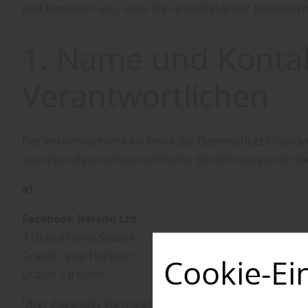
und bemühen uns, stets die Grundsätze der Datenver
1. Name und Kontak
Verantwortlichen
Der Verantwortliche im Sinne der Datenschutz-Grundv
sonstiger datenschutzrechtlicher Bestimmungen für die
a)
Facebook Ireland Ltd.
4 Grand Canal Square
Grand Canal Harbour
Cookie-Ei
Dublin 2 Ireland
Über folgendes Formular können Sie Kontakt mit Fac