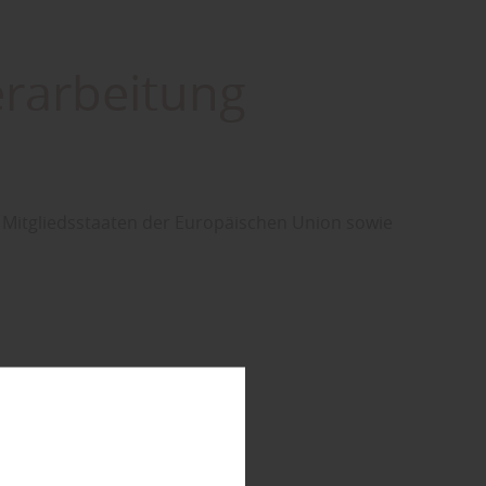
erarbeitung
Mitgliedsstaaten der Europäischen Union sowie
2061665240770586
.