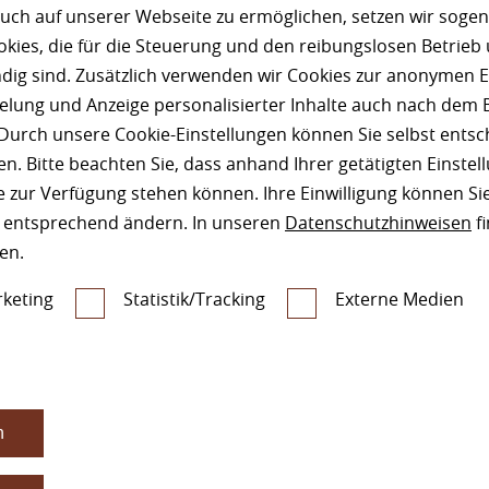
uch auf unserer Webseite zu ermöglichen, setzen wir sogen
Sie über folgendes Formular:
https://www.facebook.com/h
ies, die für die Steuerung und den reibungslosen Betrieb
 erreichen Sie über folgenden Link:
https://www.facebook.c
g sind. Zusätzlich verwenden wir Cookies zur anonymen E
er entsprechend dieser Datenschutzerklärung.
pielung und Anzeige personalisierter Inhalte auch nach dem
Durch unsere Cookie-Einstellungen können Sie selbst entsc
n. Bitte beachten Sie, dass anhand Ihrer getätigten Einstell
 zur Verfügung stehen können. Ihre Einwilligung können Sie
n entsprechend ändern. In unseren
Datenschutzhinweisen
fi
en.
keting
Statistik/Tracking
Externe Medien
n
g als gemeinsam Verantwortliche gemäß Art. 26 DSGVO. Di
ler_addendum]
aufrufen. In dieser Vereinbarung ist geregelt