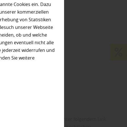
annte Cookies ein. Dazu
elp/contact/540977946302970
.
 unserer kommerziellen
om/privacy/explanation
rhebung von Statistiken
 Besuch unserer Webseite
heiden, ob und welche
ungen eventuell nicht alle
 jederzeit widerrufen und
nden Sie weitere
ese Vereinbarung können Sie unter folgendem
Link
, dass Facebook die datenschutzrechtlichen