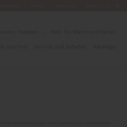
Newsletter
Kontakt
Impressum
Datenschutz
enster, Treppen
Holz für Wand und Decke
ie aus Holz
Service und Zubehör
Kataloge
etzlichen Bestimmungen zum Datenschutz einzuhalten