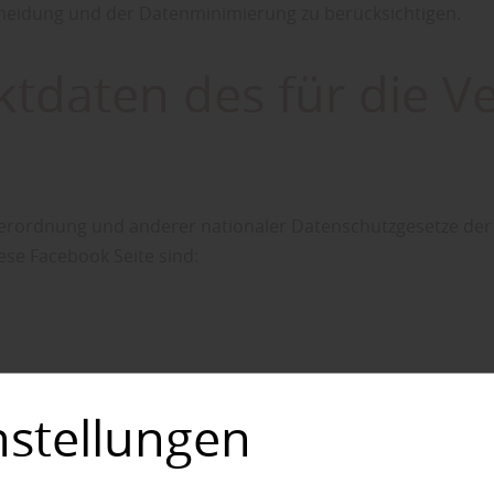
meidung und der Datenminimierung zu berücksichtigen.
tdaten des für die V
erordnung und anderer nationaler Datenschutzgesetze der 
se Facebook Seite sind:
nstellungen
ebook aufnehmen:
https://www.facebook.com/help/contact/